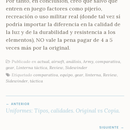
Por tanto, en conclusión, creo que salvo que
entren en juego factores como pijerío,
recreación o uso militar real (donde tal vez sí
podría importar la diferencia en la calidad de
la luz y de la durabilidad y resistencia a los
elementos), NO vale la pena pagar de 4 a 5
veces más por la original.
Publicado en
actual
,
airsoft
,
análisis
,
Army
,
comparativa
,
gear
,
Linterna táctica
,
Review
,
Sidewinder
Etiquetado
comparativa
,
equipo
,
gear
,
linterna
,
Review
,
Sidewinder
,
táctica
NAVEGACIÓN
ANTERIOR
DE
Uniformes: Tipos, calidades. Original vs Copia.
ENTRADAS
SIGUIENTE