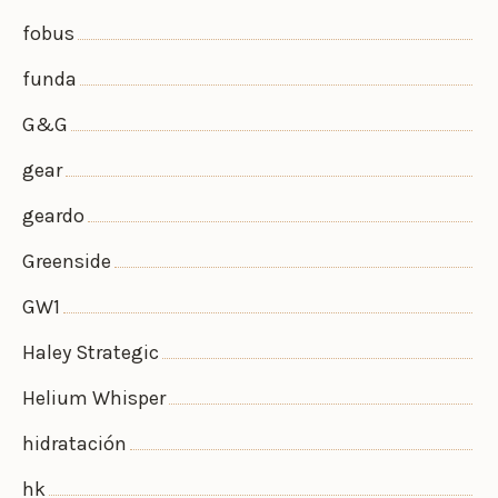
fobus
funda
G&G
gear
geardo
Greenside
GW1
Haley Strategic
Helium Whisper
hidratación
hk